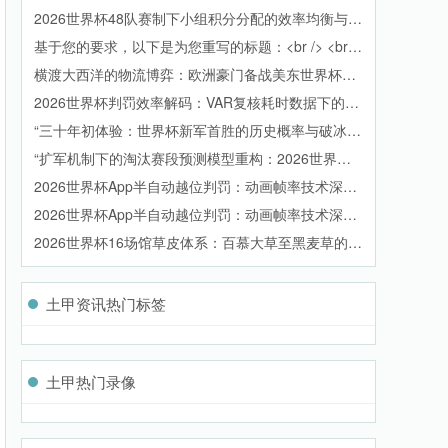
成机制详解
2026世界杯48队赛制下小组积分分配的效率均衡与竞
争格局演化研究
基于您的要求，以下是为您重写的标题：<br /> <br
/> **LED照明色温参数对2026世界杯电视转播色彩保
横渡大西洋的物流博弈：欧洲豪门备战美东世界杯的
真度的作用机理研究**
物资周转效能透视
2026世界杯判罚效率解码：VAR复核耗时数据下的32
强博弈
“三十年初体验：世界杯新军首胜的历史概率与破冰密
码”
“扩军机制下的淘汰赛段预测模型重构：2026世界杯
首轮淘汰赛扰动效应分析”
2026世界杯App半自动越位判罚：动画帧率技术深度
拆解
2026世界杯App半自动越位判罚：动画帧率技术深度
拆解
2026世界杯16场馆草皮体系：百慕大草至黑麦草的生
态递变与品种优选路径
土甲资讯热门标签
土甲热门录像