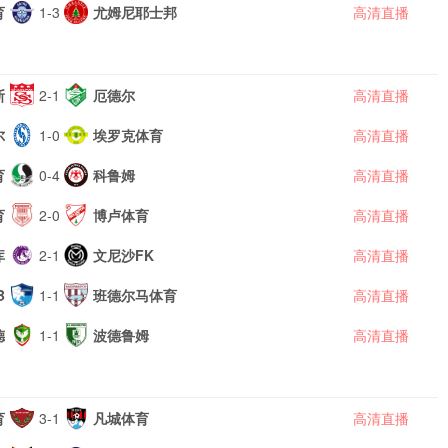
育
1-3
尤姆尼耶士邦
高清直播
斯
2-1
厄德尔
高清直播
尔
1-0
埃罗克体育
高清直播
育
0-4
科鲁姆
高清直播
育
2-0
博卢体育
高清直播
库
2-1
文尼沙FK
高清直播
B
1-1
班德尔马体育
高清直播
德
1-1
波德鲁姆
高清直播
育
3-1
凡城体育
高清直播