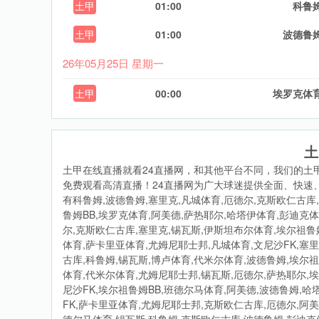
土甲
01:00
科鲁
土甲
01:00
波德鲁
26年05月25日 星期一
土甲
00:00
埃罗克体
土
土甲在线直播就看24直播网，和其他平台不同，我们的土
免费观看高清直播！24直播网为广大球迷提供全面、快速
有科鲁姆,波德鲁姆,塞里克,凡城体育,厄德尔,克斯欧仁古库
鲁姆BB,埃罗克体育,阿美德,萨热耶尔,哈塔伊体育,彭迪克体
尔,克斯欧仁古库,塞里克,锡瓦斯,伊斯坦布尔体育,埃尔祖鲁
体育,萨卡里亚体育,尤姆尼耶士邦,凡城体育,文尼沙FK,塞
古库,科鲁姆,锡瓦斯,博卢体育,代米尔体育,波德鲁姆,埃尔
体育,代米尔体育,尤姆尼耶士邦,锡瓦斯,厄德尔,萨热耶尔,
尼沙FK,埃尔祖鲁姆BB,班德尔马体育,阿美德,波德鲁姆,
FK,萨卡里亚体育,尤姆尼耶士邦,克斯欧仁古库,厄德尔,阿美