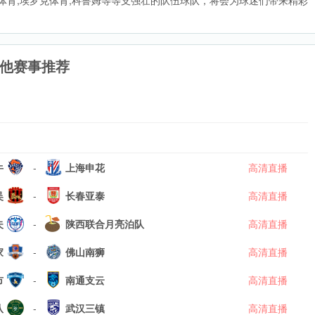
迪克体育,埃罗克体育,科鲁姆等等支强壮的队伍球队，将会为球迷们带来精彩
他赛事推荐
牛
-
上海申花
高清直播
吴
-
长春亚泰
高清直播
夫
-
陕西联合月亮泊队
高清直播
家
-
佛山南狮
高清直播
市
-
南通支云
高清直播
队
-
武汉三镇
高清直播