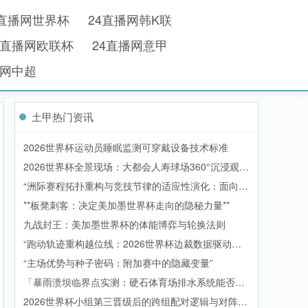
4直播网世界杯
24直播网韩K联
4直播网欧联杯
24直播网意甲
播网中超
土甲热门资讯
2026世界杯运动员睡眠监测可穿戴设备技术标准
2026世界杯全景现场：大都会人寿球场360°沉浸观赛
实录
“洲际赛程拓扑重构与竞技节律的适应性演化：面向
2026世界杯的备战体系升级路径”
**板凳刺客：决定美加墨世界杯走向的隐秘力量**
九战封王：美加墨世界杯的体能博弈与轮换法则
“跑动轨迹重构越位线：2026世界杯边裁数据驱动的
规则进化”
“主场优势与种子密码：附加赛中的隐藏变量”
「暴雨溃坝临界点实测：硬石体育场排水系统能否扛
住2026世界杯洪峰」
2026世界杯小组第三晋级后的跨组配对逻辑与对阵生