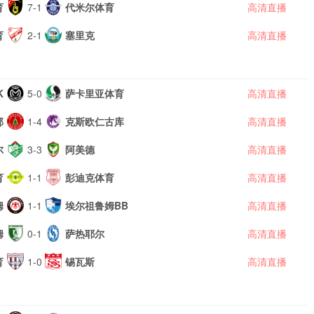
育
7-1
代米尔体育
高清直播
育
2-1
塞里克
高清直播
K
5-0
萨卡里亚体育
高清直播
邦
1-4
克斯欧仁古库
高清直播
尔
3-3
阿美德
高清直播
育
1-1
彭迪克体育
高清直播
姆
1-1
埃尔祖鲁姆BB
高清直播
姆
0-1
萨热耶尔
高清直播
育
1-0
锡瓦斯
高清直播