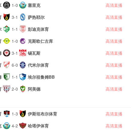
K
1-0
塞里克
高清直播
育
3-1
萨热耶尔
高清直播
尔
1-1
彭迪克体育
高清直播
育
1-0
克斯欧仁古库
高清直播
姆
3-1
锡瓦斯
高清直播
育
6-0
代米尔体育
高清直播
姆
1-1
埃尔祖鲁姆BB
高清直播
育
2-0
阿美德
高清直播
育
1-3
伊斯坦布尔体育
高清直播
克
4-2
哈塔伊体育
高清直播