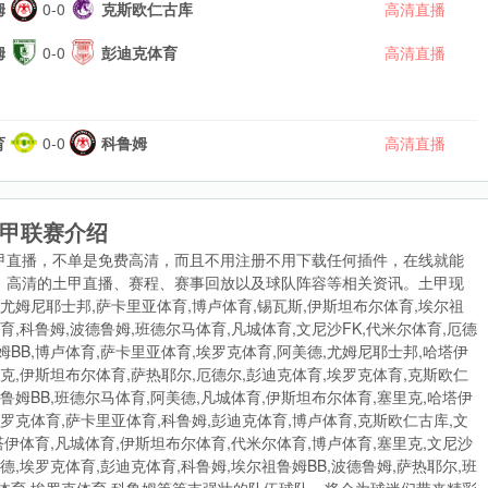
姆
0-0
克斯欧仁古库
高清直播
姆
0-0
彭迪克体育
高清直播
育
0-0
科鲁姆
高清直播
甲联赛介绍
甲直播，不单是免费高清，而且不用注册不用下载任何插件，在线就能
、高清的土甲直播、赛程、赛事回放以及球队阵容等相关资讯。土甲现
,尤姆尼耶士邦,萨卡里亚体育,博卢体育,锡瓦斯,伊斯坦布尔体育,埃尔祖
育,科鲁姆,波德鲁姆,班德尔马体育,凡城体育,文尼沙FK,代米尔体育,厄德
姆BB,博卢体育,萨卡里亚体育,埃罗克体育,阿美德,尤姆尼耶士邦,哈塔伊
里克,伊斯坦布尔体育,萨热耶尔,厄德尔,彭迪克体育,埃罗克体育,克斯欧仁
祖鲁姆BB,班德尔马体育,阿美德,凡城体育,伊斯坦布尔体育,塞里克,哈塔伊
埃罗克体育,萨卡里亚体育,科鲁姆,彭迪克体育,博卢体育,克斯欧仁古库,文
哈塔伊体育,凡城体育,伊斯坦布尔体育,代米尔体育,博卢体育,塞里克,文尼沙
德,埃罗克体育,彭迪克体育,科鲁姆,埃尔祖鲁姆BB,波德鲁姆,萨热耶尔,班