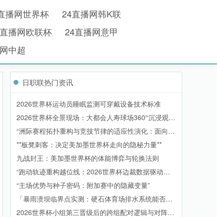
4直播网世界杯
24直播网韩K联
4直播网欧联杯
24直播网意甲
播网中超
日职联热门资讯
2026世界杯运动员睡眠监测可穿戴设备技术标准
2026世界杯全景现场：大都会人寿球场360°沉浸观赛
实录
“洲际赛程拓扑重构与竞技节律的适应性演化：面向
2026世界杯的备战体系升级路径”
**板凳刺客：决定美加墨世界杯走向的隐秘力量**
九战封王：美加墨世界杯的体能博弈与轮换法则
“跑动轨迹重构越位线：2026世界杯边裁数据驱动的
规则进化”
“主场优势与种子密码：附加赛中的隐藏变量”
「暴雨溃坝临界点实测：硬石体育场排水系统能否扛
住2026世界杯洪峰」
2026世界杯小组第三晋级后的跨组配对逻辑与对阵生