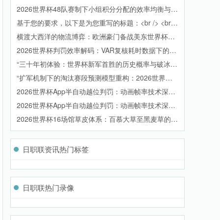
成机制详解
2026世界杯48队赛制下小组积分分配的效率均衡与竞
争格局演化研究
基于您的要求，以下是为您重写的标题：<br /> <br
/> **LED照明色温参数对2026世界杯电视转播色彩保
横渡大西洋的物流博弈：欧洲豪门备战美东世界杯的
真度的作用机理研究**
物资周转效能透视
2026世界杯判罚效率解码：VAR复核耗时数据下的32
强博弈
“三十年初体验：世界杯新军首胜的历史概率与破冰密
码”
“扩军机制下的淘汰赛段预测模型重构：2026世界杯
首轮淘汰赛扰动效应分析”
2026世界杯App半自动越位判罚：动画帧率技术深度
拆解
2026世界杯App半自动越位判罚：动画帧率技术深度
拆解
2026世界杯16场馆草皮体系：百慕大草至黑麦草的生
态递变与品种优选路径
日职联资讯热门标签
日职联热门录像