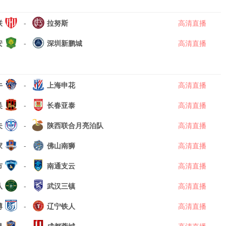
联
-
拉努斯
高清直播
安
-
深圳新鹏城
高清直播
牛
-
上海申花
高清直播
吴
-
长春亚泰
高清直播
夫
-
陕西联合月亮泊队
高清直播
家
-
佛山南狮
高清直播
市
-
南通支云
高清直播
队
-
武汉三镇
高清直播
博
-
辽宁铁人
高清直播