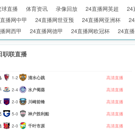
篮球直播
体育资讯
录像回放
24直播网英超
2
4直播网中甲
24直播网世亚预
24直播网亚洲杯
2
直播网西甲
24直播网德甲
24直播网欧冠杯
24直
日职联直播
鸟
1-2
清水心跳
高清直播
手
2-4
水户蜀葵
高清直播
京
2-0
川崎前锋
高清直播
巴
5-0
神户胜利船
高清直播
钻
2-0
千叶市原
高清直播