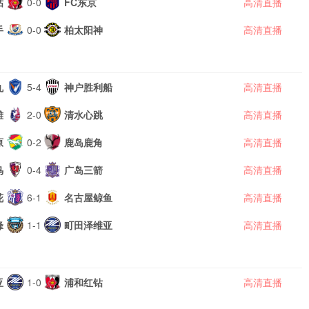
钻
0-0
FC东京
高清直播
手
0-0
柏太阳神
高清直播
丸
5-4
神户胜利船
高清直播
雉
2-0
清水心跳
高清直播
原
0-2
鹿岛鹿角
高清直播
鸟
0-4
广岛三箭
高清直播
花
6-1
名古屋鲸鱼
高清直播
锋
1-1
町田泽维亚
高清直播
亚
1-0
浦和红钻
高清直播