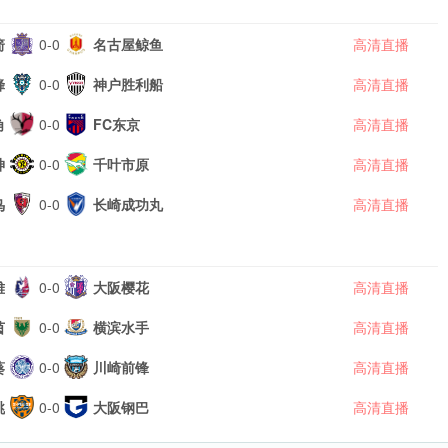
箭
0-0
名古屋鲸鱼
高清直播
蜂
0-0
神户胜利船
高清直播
角
0-0
FC东京
高清直播
神
0-0
千叶市原
高清直播
鸟
0-0
长崎成功丸
高清直播
雉
0-0
大阪樱花
高清直播
茵
0-0
横滨水手
高清直播
葵
0-0
川崎前锋
高清直播
跳
0-0
大阪钢巴
高清直播