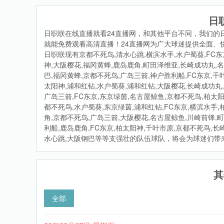
日
日职联在线直播就看24直播网，和其他平台不同，我们的
就能免费观看高清直播！24直播网为广大球迷提供全面、
日职联现有京都不死鸟,清水心跳,横滨水手,水户蜀葵,FC东
神,大阪樱花,福冈黄蜂,鹿岛鹿角,町田泽维亚,长崎成功丸,
巴,福冈黄蜂,京都不死鸟,广岛三箭,神户胜利船,FC东京,千
太阳神,浦和红钻,水户蜀葵,浦和红钻,大阪樱花,长崎成功丸
广岛三箭,FC东京,东京绿茵,名古屋鲸鱼,京都不死鸟,柏太
都不死鸟,水户蜀葵,东京绿茵,浦和红钻,FC东京,横滨水手
角,京都不死鸟,广岛三箭,大阪樱花,名古屋鲸鱼,川崎前锋,
利船,鹿岛鹿角,FC东京,柏太阳神,千叶市原,京都不死鸟,长
水心跳,大阪钢巴等等支强壮的队伍球队，将会为球迷们带来
其
全部