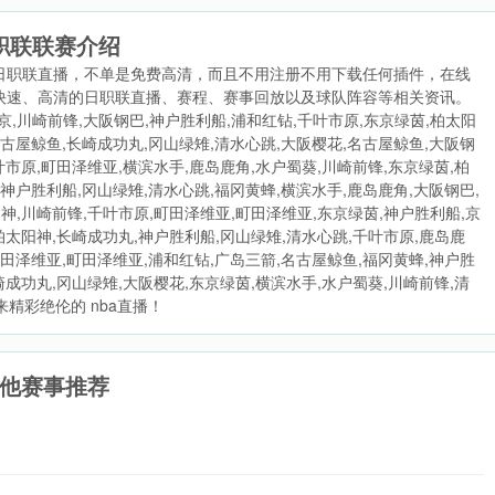
职联联赛介绍
日职联直播，不单是免费高清，而且不用注册不用下载任何插件，在线
快速、高清的日职联直播、赛程、赛事回放以及球队阵容等相关资讯。
京,川崎前锋,大阪钢巴,神户胜利船,浦和红钻,千叶市原,东京绿茵,柏太阳
名古屋鲸鱼,长崎成功丸,冈山绿雉,清水心跳,大阪樱花,名古屋鲸鱼,大阪钢
叶市原,町田泽维亚,横滨水手,鹿岛鹿角,水户蜀葵,川崎前锋,东京绿茵,柏
,神户胜利船,冈山绿雉,清水心跳,福冈黄蜂,横滨水手,鹿岛鹿角,大阪钢巴,
阳神,川崎前锋,千叶市原,町田泽维亚,町田泽维亚,东京绿茵,神户胜利船,京
,柏太阳神,长崎成功丸,神户胜利船,冈山绿雉,清水心跳,千叶市原,鹿岛鹿
町田泽维亚,町田泽维亚,浦和红钻,广岛三箭,名古屋鲸鱼,福冈黄蜂,神户胜
崎成功丸,冈山绿雉,大阪樱花,东京绿茵,横滨水手,水户蜀葵,川崎前锋,清
精彩绝伦的 nba直播！
他赛事推荐