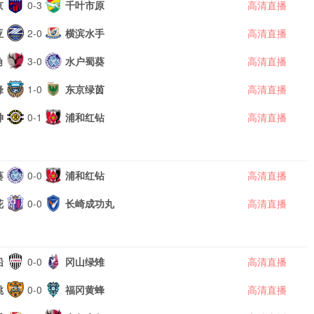
京
0-3
千叶市原
高清直播
亚
2-0
横滨水手
高清直播
角
3-0
水户蜀葵
高清直播
锋
1-0
东京绿茵
高清直播
神
0-1
浦和红钻
高清直播
葵
0-0
浦和红钻
高清直播
花
0-0
长崎成功丸
高清直播
船
0-0
冈山绿雉
高清直播
跳
0-0
福冈黄蜂
高清直播