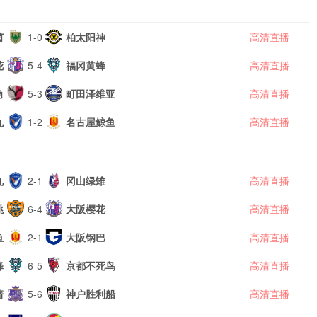
茵
1-0
柏太阳神
高清直播
花
5-4
福冈黄蜂
高清直播
角
5-3
町田泽维亚
高清直播
丸
1-2
名古屋鲸鱼
高清直播
丸
2-1
冈山绿雉
高清直播
跳
6-4
大阪樱花
高清直播
鱼
2-1
大阪钢巴
高清直播
蜂
6-5
京都不死鸟
高清直播
箭
5-6
神户胜利船
高清直播