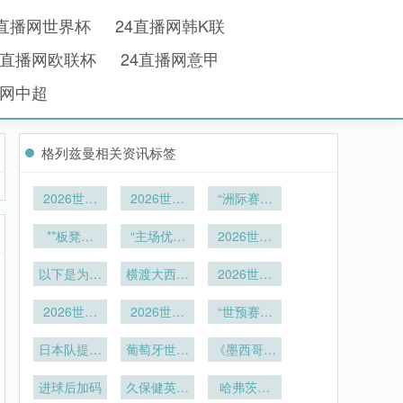
4直播网世界杯
24直播网韩K联
4直播网欧联杯
24直播网意甲
播网中超
格列兹曼相关资讯标签
2026世界
2026世界
“洲际赛程
杯运动员睡
杯全景现
拓扑重构与
眠监测可穿
**板凳刺
场：大都会
“主场优势
竞技节律的
2026世界
戴设备技术
客：决定美
人寿球场
与种子密
杯48队赛
适应性演
加墨世界杯
以下是为您
标准
码：附加赛
横渡大西洋
360°沉浸
制下小组积
2026世界
化：面向
走向的隐秘
重写的标
中的隐藏变
观赛实录
的物流博
分分配的效
杯判罚效率
2026世界
题：<br />
2026世界
力量**
弈：欧洲豪
2026世界
量”
杯的备战体
率均衡与竞
解码：VAR
“世预赛出
杯App半自
<br />
门备战美东
杯跨城观赛
争格局演化
复核耗时数
系升级路
线后17
**LED照明
日本队提前
动越位判
世界杯的物
痛点破解：
葡萄牙世界
天：北美球
《墨西哥球
据下的32
研究
径”
色温参数对
罚：动画帧
抵美备战：
资周转效能
单场票球迷
杯“边路传
队体能储备
迷“辣椒挑
强博弈
2026世界
率技术深度
亚洲球队如
进球后加码
的行李无缝
久保健英闪
中”：C罗
透视
战”：赛前
的关键周
哈弗茨成