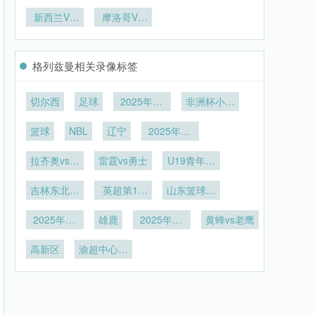
杯电视转播
何应对时差
拆解
托运方案全
能否头球破
耀！24 岁
吃超辣玉米
长！27 岁
期”
色彩保真度
新西兰VS
挑战
日本天才世
摩洛哥VS
解析
门？
德国前锋世
片
的作用机理
埃及新西兰
海地直播摩
界杯绽放
界杯攻坚
研究**
VS埃及直
洛哥VS海
播
地在线直播
格列兹曼相关录像标签
切尔西
足球
2025年12
非洲杯小组
月24日
赛D组第1
篮球
NBL
辽宁
2025年12
轮
月18日
拉齐奥vs博
雷霆vs勇士
U19青年篮
洛尼亚
球联赛小组
吉林东北虎
英超第13
山东篮球联
赛第7轮
U19vs四川
轮
赛
2025年11
锦城U19
雄鹿
2025年11
黄蜂vs老鹰
月26日
月24日
高新区
渝超中心城
区