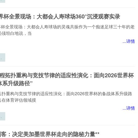
睡
穿
世界杯全景现场：大都会人寿球场360°沉浸观赛实录
术
6世界杯全景现场：大都会人寿球场的灵魂共振作为一个痴迷足球三十年的老
必须坦白地说，当
...详情
界
现
会
赛程拓扑重构与竞技节律的适应性演化：面向2026世界杯
场
体系升级路径”
浸
录
拓扑重构与竞技节律的适应性演化：面向2026世界杯的备战体系升级路
名在体育评估领域摸
...详情
程
与
的
刺客：决定美加墨世界杯走向的隐秘力量**
演