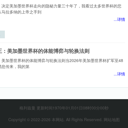
向
：决定美加墨世界杯走向的隐秘力量三十年了，我看过太多世界杯的悲
界
从马拉多纳的上帝之手到
体
...详情
路
刺
美
杯
王：美加墨世界杯的体能博弈与轮换法则
秘
：美加墨世界杯的体能博弈与轮换法则当2026年美加墨世界杯扩军至48
消息传来，我的第
...详情
：
界
博
轨迹重构越位线：2026世界杯边裁数据驱动的规则进化”
法
格列兹曼 更新时间1970年01月01日08时00分00秒
构越位线：2026世界杯边裁数据驱动的规则进化当2026年世界杯的终
Copyright © 2022-
2026
本网站. All Rights Reserved.
网站地图
北美大陆回荡，