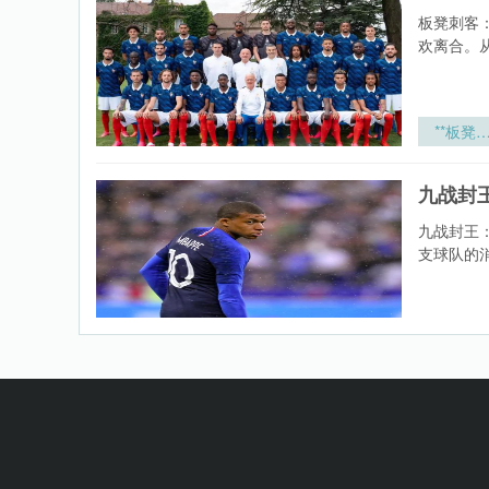
化：面
板凳刺客
2026世
欢离合。
杯的备战
系升级
径”
**板凳
客：决定
加墨世界
九战封
走向的隐
力量**
九战封王
支球队的
九战封王
美加墨世
杯的体能
“跑动
弈与轮换
则
跑动轨迹重
场哨声在