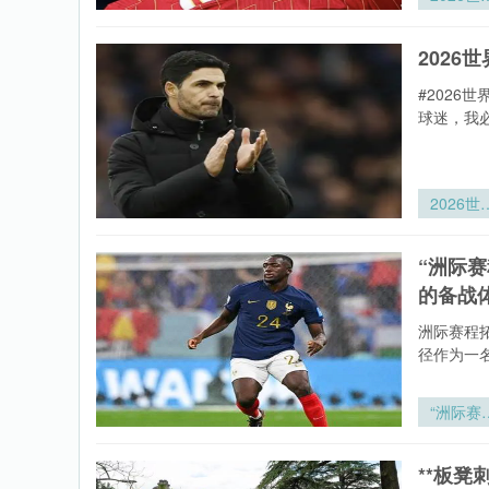
杯运动员
眠监测可
2026
戴设备技
标准
#202
球迷，我
2026世
杯全景
场：大都
“洲际
人寿球
的备战
360°沉
观赛实
洲际赛程
径作为一
“洲际赛
拓扑重构
竞技节律
**板凳
适应性