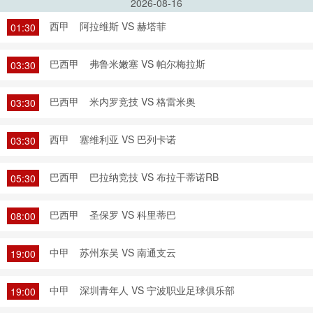
2026-08-16
西甲
阿拉维斯 VS 赫塔菲
01:30
巴西甲
弗鲁米嫩塞 VS 帕尔梅拉斯
03:30
巴西甲
米内罗竞技 VS 格雷米奥
03:30
西甲
塞维利亚 VS 巴列卡诺
03:30
巴西甲
巴拉纳竞技 VS 布拉干蒂诺RB
05:30
巴西甲
圣保罗 VS 科里蒂巴
08:00
中甲
苏州东吴 VS 南通支云
19:00
中甲
深圳青年人 VS 宁波职业足球俱乐部
19:00