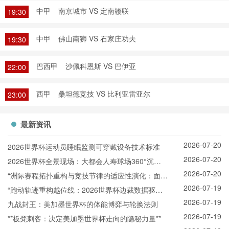
中甲
南京城市 VS 定南赣联
19:30
中甲
佛山南狮 VS 石家庄功夫
19:30
巴西甲
沙佩科恩斯 VS 巴伊亚
22:00
西甲
桑坦德竞技 VS 比利亚雷亚尔
23:00
最新资讯
2026-07-20
2026世界杯运动员睡眠监测可穿戴设备技术标准
2026-07-20
2026世界杯全景现场：大都会人寿球场360°沉浸
2026-07-20
观赛实录
“洲际赛程拓扑重构与竞技节律的适应性演化：面向
2026-07-19
2026世界杯的备战体系升级路径”
“跑动轨迹重构越位线：2026世界杯边裁数据驱动
2026-07-19
的规则进化”
九战封王：美加墨世界杯的体能博弈与轮换法则
2026-07-19
**板凳刺客：决定美加墨世界杯走向的隐秘力量**