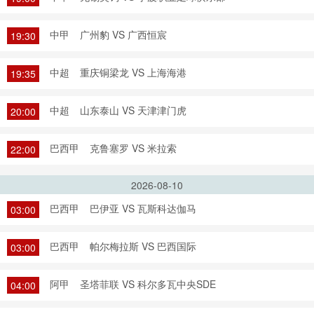
中甲
广州豹 VS 广西恒宸
19:30
中超
重庆铜梁龙 VS 上海海港
19:35
中超
山东泰山 VS 天津津门虎
20:00
巴西甲
克鲁塞罗 VS 米拉索
22:00
2026-08-10
巴西甲
巴伊亚 VS 瓦斯科达伽马
03:00
巴西甲
帕尔梅拉斯 VS 巴西国际
03:00
阿甲
圣塔菲联 VS 科尔多瓦中央SDE
04:00