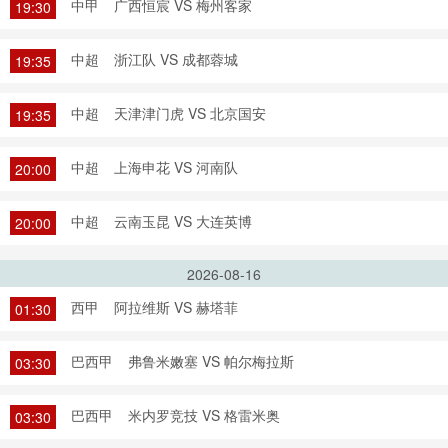
中甲
广西恒宸 VS 梅州客家
19:30
中超
浙江队 VS 成都蓉城
19:35
中超
天津津门虎 VS 北京国安
19:35
中超
上海申花 VS 河南队
20:00
中超
云南玉昆 VS 大连英博
20:00
2026-08-16
西甲
阿拉维斯 VS 赫塔菲
01:30
巴西甲
弗鲁米嫩塞 VS 帕尔梅拉斯
03:30
巴西甲
米内罗竞技 VS 格雷米奥
03:30