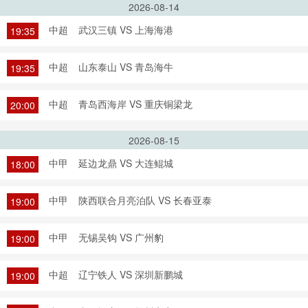
2026-08-14
中超
武汉三镇 VS 上海海港
19:35
中超
山东泰山 VS 青岛海牛
19:35
中超
青岛西海岸 VS 重庆铜梁龙
20:00
2026-08-15
中甲
延边龙鼎 VS 大连鲲城
18:00
中甲
陕西联合月亮泊队 VS 长春亚泰
19:00
中甲
无锡吴钩 VS 广州豹
19:00
中超
辽宁铁人 VS 深圳新鹏城
19:00