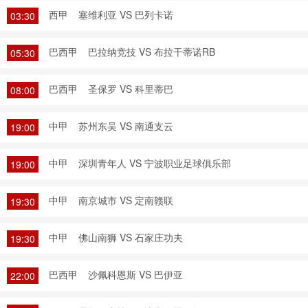
西甲
塞维利亚 VS 巴列卡诺
03:30
巴西甲
巴拉纳竞技 VS 布拉干蒂诺RB
05:30
巴西甲
圣保罗 VS 科里蒂巴
08:00
中甲
苏州东吴 VS 南通支云
19:00
中甲
深圳青年人 VS 宁波职业足球俱乐部
19:00
中甲
南京城市 VS 定南赣联
19:30
中甲
佛山南狮 VS 石家庄功夫
19:30
巴西甲
沙佩科恩斯 VS 巴伊亚
22:00