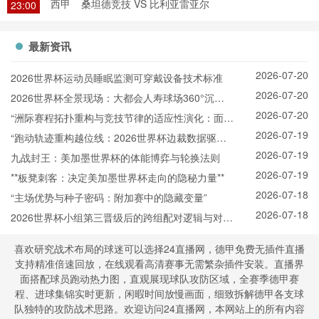
西甲
桑坦德竞技 VS 比利亚雷亚尔
23:00
最新资讯
2026-07-20
2026世界杯运动员睡眠监测可穿戴设备技术标准
2026-07-20
2026世界杯全景现场：大都会人寿球场360°沉浸
2026-07-20
观赛实录
“洲际赛程拓扑重构与竞技节律的适应性演化：面向
2026-07-19
2026世界杯的备战体系升级路径”
“跑动轨迹重构越位线：2026世界杯边裁数据驱动
2026-07-19
的规则进化”
九战封王：美加墨世界杯的体能博弈与轮换法则
2026-07-19
**板凳刺客：决定美加墨世界杯走向的隐秘力量**
2026-07-18
“主场优势与种子密码：附加赛中的隐藏变量”
2026-07-18
2026世界杯小组第三晋级后的跨组配对逻辑与对阵
生成机制详解
喜欢研究战术布局的球迷可以选择24直播网，德甲免费无插件直播
支持精准倍速回放，在线观看高清赛事无需繁杂插件安装。直播界
面搭配球员跑动热力图，直观展现球队攻防区域，全赛季德甲赛
程、进球集锦实时更新，闲暇时间放慢画面，细致拆解德甲各支球
队独特的攻防战术思路。欢迎访问24直播网，本网站上的所有内容