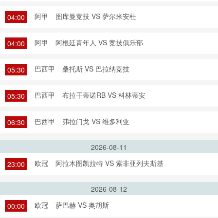
阿甲
图库曼竞技 VS 萨尔米安杜
04:00
阿甲
阿根廷青年人 VS 竞技俱乐部
04:00
巴西甲
桑托斯 VS 巴拉纳竞技
05:30
巴西甲
布拉干蒂诺RB VS 科林蒂安
05:30
巴西甲
弗拉门戈 VS 维多利亚
06:30
2026-08-11
欧冠
阿拉木图凯拉特 VS 索非亚列夫斯基
23:00
2026-08-12
欧冠
萨巴赫 VS 奥胡斯
00:00