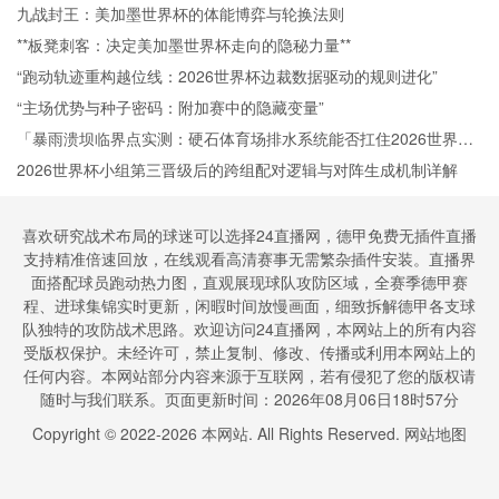
战体系升级路径”
九战封王：美加墨世界杯的体能博弈与轮换法则
**板凳刺客：决定美加墨世界杯走向的隐秘力量**
“跑动轨迹重构越位线：2026世界杯边裁数据驱动的规则进化”
“主场优势与种子密码：附加赛中的隐藏变量”
「暴雨溃坝临界点实测：硬石体育场排水系统能否扛住2026世界杯
洪峰」
2026世界杯小组第三晋级后的跨组配对逻辑与对阵生成机制详解
喜欢研究战术布局的球迷可以选择24直播网，德甲免费无插件直播
支持精准倍速回放，在线观看高清赛事无需繁杂插件安装。直播界
面搭配球员跑动热力图，直观展现球队攻防区域，全赛季德甲赛
程、进球集锦实时更新，闲暇时间放慢画面，细致拆解德甲各支球
队独特的攻防战术思路。欢迎访问24直播网，本网站上的所有内容
受版权保护。未经许可，禁止复制、修改、传播或利用本网站上的
任何内容。本网站部分内容来源于互联网，若有侵犯了您的版权请
随时与我们联系。页面更新时间：2026年08月06日18时57分
Copyright © 2022-
2026
本网站. All Rights Reserved.
网站地图