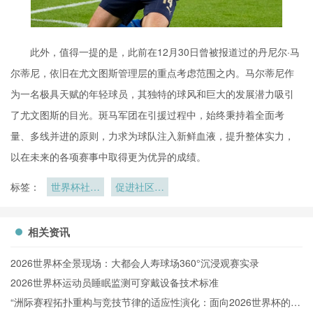
此外，值得一提的是，此前在12月30日曾被报道过的丹尼尔·马
尔蒂尼，依旧在尤文图斯管理层的重点考虑范围之内。马尔蒂尼作
为一名极具天赋的年轻球员，其独特的球风和巨大的发展潜力吸引
了尤文图斯的目光。斑马军团在引援过程中，始终秉持着全面考
量、多线并进的原则，力求为球队注入新鲜血液，提升整体实力，
以在未来的各项赛事中取得更为优异的成绩。
标签：
世界杯社会
促进社区凝
效益分析
聚与国民自
豪感
相关资讯
2026世界杯全景现场：大都会人寿球场360°沉浸观赛实录
2026世界杯运动员睡眠监测可穿戴设备技术标准
“洲际赛程拓扑重构与竞技节律的适应性演化：面向2026世界杯的备