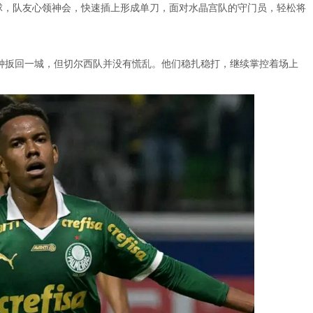
球，队友心领神会，快速插上形成单刀，面对水晶宫队的守门员，轻松将
分钟扳回一城，但切尔西队并没有慌乱。他们稳扎稳打，继续掌控着场上
。