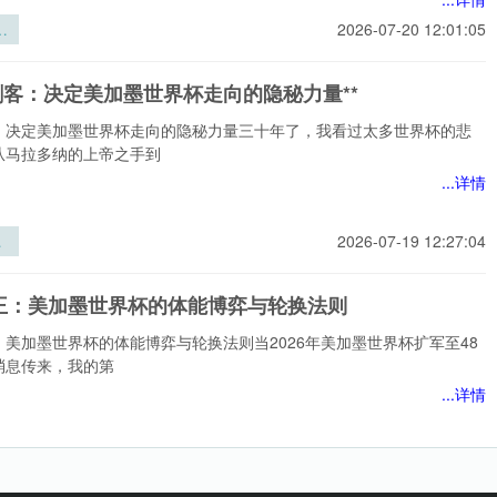
程
2026-07-20 12:01:05
与
的
刺客：决定美加墨世界杯走向的隐秘力量**
演
向
：决定美加墨世界杯走向的隐秘力量三十年了，我看过太多世界杯的悲
界
从马拉多纳的上帝之手到
体
...详情
路
刺
2026-07-19 12:27:04
美
杯
王：美加墨世界杯的体能博弈与轮换法则
秘
：美加墨世界杯的体能博弈与轮换法则当2026年美加墨世界杯扩军至48
消息传来，我的第
...详情
：
2026-07-19 12:27:04
界