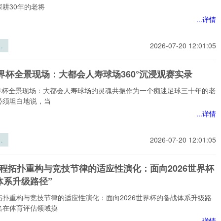
耕30年的老将
...详情
界
2026-07-20 12:01:05
睡
穿
世界杯全景现场：大都会人寿球场360°沉浸观赛实录
术
6世界杯全景现场：大都会人寿球场的灵魂共振作为一个痴迷足球三十年的老
必须坦白地说，当
...详情
界
2026-07-20 12:01:05
现
会
赛程拓扑重构与竞技节律的适应性演化：面向2026世界杯
场
体系升级路径”
浸
录
拓扑重构与竞技节律的适应性演化：面向2026世界杯的备战体系升级路
名在体育评估领域摸
...详情