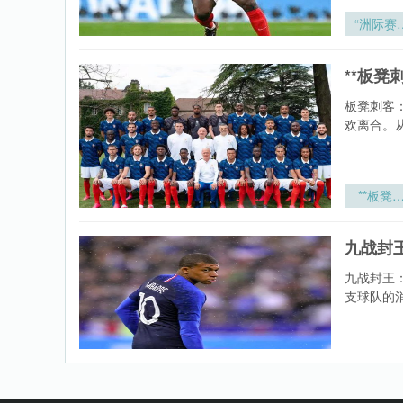
“洲际赛
拓扑重构
竞技节律
**板凳
适应性
化：面
板凳刺客
2026世
欢离合。
杯的备战
系升级
径”
**板凳
客：决定
加墨世界
九战封
走向的隐
力量**
九战封王
支球队的
九战封王
美加墨世