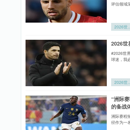
评估领域深
2026世
杯运动员
眠监测可
2026
戴设备技
标准
#202
球迷，我
2026世
杯全景
场：大都
“洲际
人寿球
的备战
360°沉
观赛实
洲际赛程
径作为一