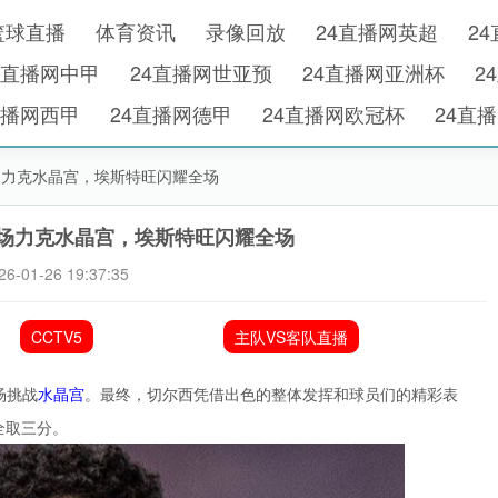
篮球直播
体育资讯
录像回放
24直播网英超
2
4直播网中甲
24直播网世亚预
24直播网亚洲杯
2
直播网西甲
24直播网德甲
24直播网欧冠杯
24直
场力克水晶宫，埃斯特旺闪耀全场
客场力克水晶宫，埃斯特旺闪耀全场
26-01-26 19:37:35
CCTV5
主队VS客队直播
场挑战
水晶宫
。最终，切尔西凭借出色的整体发挥和球员们的精彩表
全取三分。